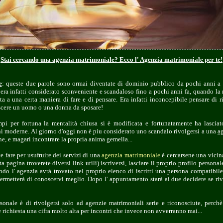
Stai cercando una agenzia matrimoniale? Ecco l' Agenzia matrimoniale per te!
e
: queste due parole sono ormai diventate di dominio pubblico da pochi anni a q
era infatti considerato sconveniente e scandaloso fino a pochi anni fa, quando la 
a a una certa maniera di fare e di pensare. Era infatti inconcepibile pensare di 
scere un uomo o una donna da sposare!
mpi per fortuna la mentalità chiusa si è modificata e fortunatamente ha lasci
oni moderne. Al giorno d'oggi non è piu considerato uno scandalo rivolgersi a una
a
, e magari incontrare la propria anima gemella...
e fare per usufruire dei servizi di una
agenzia matrimoniale
è cercarsene una vicin
a pagina troverete diversi link utili) iscriversi, lasciare il proprio profilo personale
ando l' agenzia avrà trovato nel proprio elenco di iscritti una persona compatibi
rmetterà di conoscervi meglio. Dopo l' appuntamento starà ai due decidere se riv
rsonale è di rivolgersi solo ad agenzie matrimoniali serie e riconosciute, perchè 
 richiesta una cifra molto alta per incontri che invece non avverranno mai...