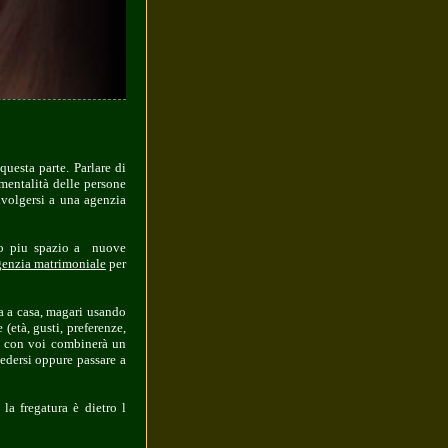
uesta parte. Parlare di
mentalità delle persone
rivolgersi a una agenzia
ato piu spazio a nuove
genzia matrimoniale
per
a a casa, magari usando
 (età, gusti, preferenze,
le con voi combinerà un
edersi oppure passare a
la fregatura è dietro l