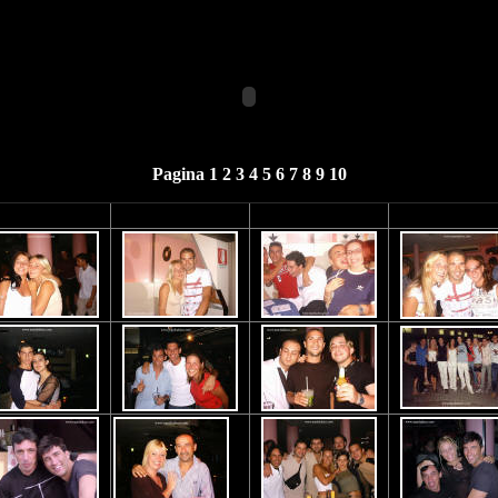
Pagina 1
2
3
4
5
6
7
8
9
10