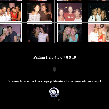
Pagina 1
2
3
4
5
6
7
8
9
10
Se vuoi che una tua foto venga publicata sul sito, mandala via e-mail