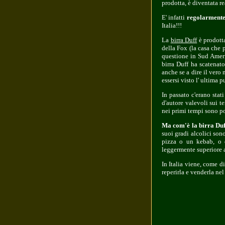
prodotta, è diventata 
E' infatti
regolarmente
Italia!!!
La
birra Duff
è prodotta
della Fox (la casa che
questione in Sud Ameri
birra Duff ha scatenat
anche se a dire il vero
essersi visto l' ultima 
In passato c'erano stat
d'autore valevoli sui t
nei primi tempi sono po
Ma com'è la birra Du
suoi gradi alcolici so
pizza o un kebab, o q
leggermente superiore al
In Italia viene, come d
reperirla e venderla nel