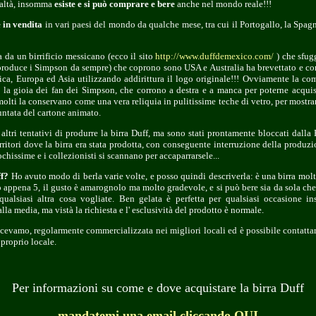
realtà, insomma
esiste e si può comprare e bere
anche nel mondo reale!!!
 in vendita
in vari paesi del mondo da qualche mese, tra cui il Portogallo, la Spagna
 da un birrificio messicano (ecco il sito
http://www.duffdemexico.com/
) che sfugg
 produce i Simpson da sempre) che coprono sono USA e Australia ha brevettato e com
ca, Europa ed Asia utilizzando addirittura il logo originale!!! Ovviamente la co
o la gioia dei fan dei Simpson, che corrono a destra e a manca per poterne acquis
 molti la conservano come una vera reliquia in pulitissime teche di vetro, per mostrar
puntata del cartone animato.
i altri tentativi di produrre la birra Duff, ma sono stati prontamente bloccati dalla 
erritori dove la birra era stata prodotta, con conseguente interruzione della produzi
chissime e i collezionisti si scannano per accaparrarsele...
ff?
Ho avuto modo di berla varie volte, e posso quindi descriverla: è una birra molto
no appena 5, il gusto è amarognolo ma molto gradevole, e si può bere sia da sola c
ualsiasi altra cosa vogliate. Ben gelata è perfetta per qualsiasi occasione i
la media, ma vistà la richiesta e l' esclusività del prodotto è normale.
icevamo, regolarmente commercializzata nei migliori locali ed è possibile contattare
 proprio locale.
Per informazioni su come e dove acquistare la birra Duff
mandatemi una email cliccando QUI