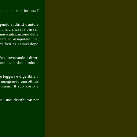
 e per nostra fortuna l'
endo ai diritti d'autore
mercializza la birra in
mmercializzazione della
tare ed assaporare una,
le fieri agli amici dopo
Fox, invocando i diritti
one. Le lattine prodotte
 leggera e digeribile, i
he mangiando una ottima
nsomma. Il suo costo è
 i suoi distributori per