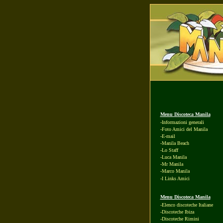
Menu Discoteca Manila
-Informazioni generali
-Foto Amici del Manila
-E-mail
-Manila Beach
-Lo Staff
-Luca Manila
-Mr Manila
-Marco Manila
-I Links Amici
Menu Discoteca Manila
-Elenco discoteche Italiane
-Discoteche Ibiza
-Discoteche Rimini