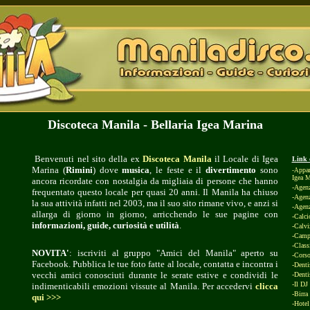
Discoteca Manila - Bellaria Igea Marina
Benvenuti nel sito della ex
Discoteca Manila
il Locale di
Igea
Link d
Marina (
Rimini
)
dove
musica
, le
feste
e
il
divertimento
sono
ppar
-A
Igea M
ancora ricordate con nostalgia da migliaia di persone che hanno
-Agenz
frequentato questo locale per quasi 20 anni. Il Manila ha chiuso
-Agenz
la sua attività infatti nel 2003, ma il suo sito rimane vivo, e anzi si
-Agenz
allarga di giorno in giorno, arricchendo le sue pagine con
-Calci
informazioni, guide, curiosità e utilità
.
-Calviz
-Campe
-Class
NOVITA'
: iscriviti al gruppo "Amici del Manila" aperto su
-Corso
Facebook. Pubblica le tue foto fatte al locale, contatta e incontra i
-Denti
vecchi amici conosciuti durante le serate estive e condividi le
-Denti
-Il DJ
indimenticabili emozioni vissute al Manila. Per accedervi
clicca
-Birra
qui >>>
-Hotel