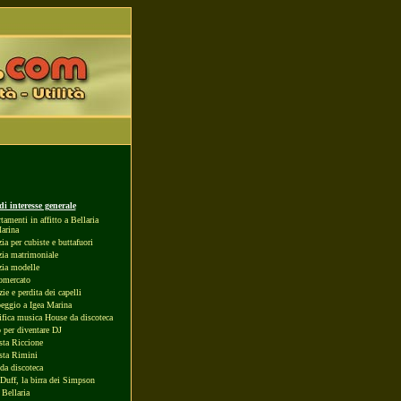
i interesse generale
tamenti in affitto a Bellaria
arina
ia per cubiste e buttafuori
ia matrimoniale
ia modelle
omercato
ie e perdita dei capelli
ggio a Igea Marina
ifica musica House da discoteca
 per diventare DJ
sta Riccione
sta Rimini
 da discoteca
 Duff, la birra dei Simpson
 Bellaria