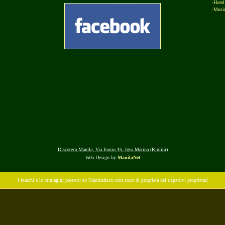
-Hotel
-Music
Discoteca Manila, Via Ennio 45, Igea Marina (Rimini)
Web Design by
ManilaNet
I marchi e le immagini presenti su Maniladisco.com sono di proprietà dei rispettivi proprietari